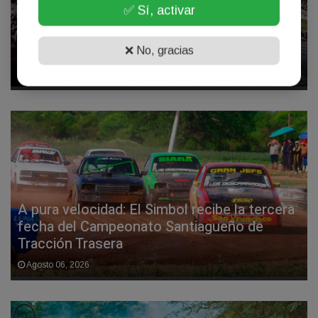
✅ Sí, activar
Central Córdoba solucionó su situación
impositiva ante FIFA y ya puede utilizar a
sus refuerzos
❌ No, gracias
Agosto 07, 2026
A pura velocidad: El Simbol recibe la tercera
fecha del Campeonato Santiagueño de
Tracción Trasera
Agosto 06, 2026