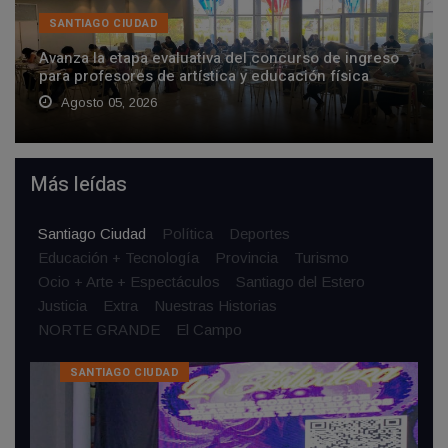
SANTIAGO CIUDAD
Avanza la etapa evaluativa del concurso de ingreso
para profesores de artística y educación física
Agosto 05, 2026
Más leídas
Santiago Ciudad
Política
Deportes
Educación + Tecnologí­a
Provincia
Turismo
Ocio + Arte + Espectáculos
Santiago del Estero
Justicia
Extra
Nuestras Historias
NORTE GRANDE
El Campo
SANTIAGO CIUDAD