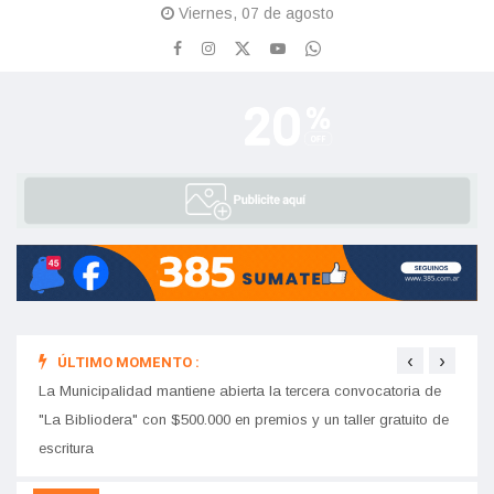
Viernes, 07 de agosto
‹
›
ÚLTIMO MOMENTO :
Leo M
Las Pastillas del Abuelo vuelven a Santiago del Estero con un
show imperdible
"Yo, s
La Municipalidad mantiene abierta la tercera convocatoria de
"La Bibliodera" con $500.000 en premios y un taller gratuito de