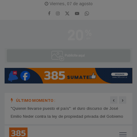
Viernes, 07 de agosto
‹
›
ÚLTIMO MOMENTO :
Clodo
Nueva inversión en Garza: la comuna suma un camión con
hidrogrúa con fondos propios
11 y 
"Quieren llevarse puesto el país": el duro discurso de José
Emilio Neder contra la ley de propiedad privada del Gobierno