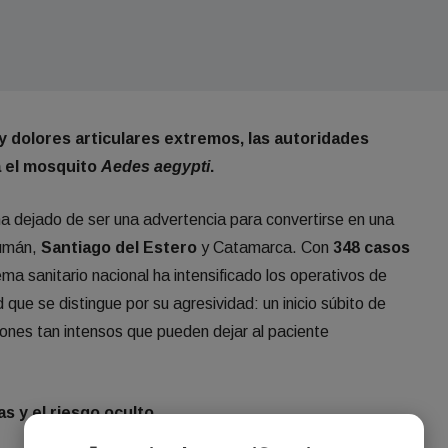
 y dolores articulares extremos, las autoridades
a el mosquito
Aedes aegypti
.
a dejado de ser una advertencia para convertirse en una
cumán,
Santiago del Estero
y Catamarca. Con
348 casos
tema sanitario nacional ha intensificado los operativos de
que se distingue por su agresividad: un inicio súbito de
aciones tan intensos que pueden dejar al paciente
s y el riesgo oculto