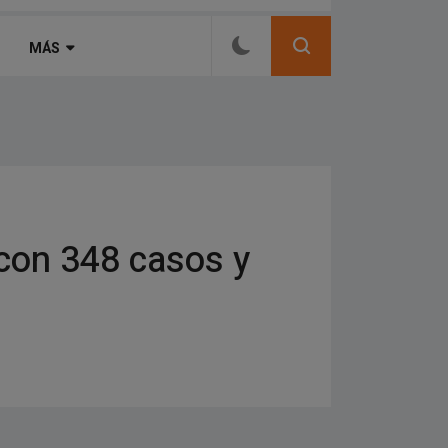
e semana
MÁS
 con 348 casos y