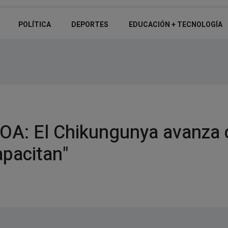
Frío extremo en Santiago del Estero: cómo estará el tiempo este fin d
POLÍTICA
DEPORTES
EDUCACIÓN + TECNOLOGÍ­A
NOA: El Chikungunya avanza
apacitan"