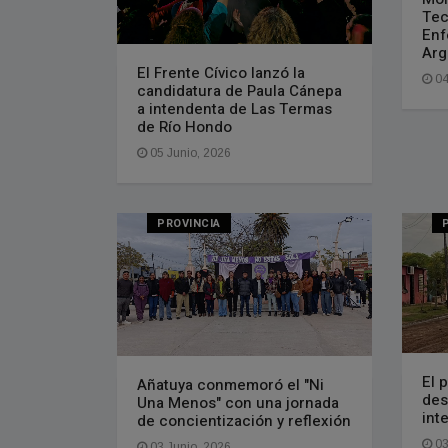
Tec
Enf
Arg
El Frente Cívico lanzó la
04
candidatura de Paula Cánepa
a intendenta de Las Termas
de Río Hondo
05 Junio, 2026
PROVINCIA
El 
Añatuya conmemoró el "Ni
des
Una Menos" con una jornada
int
de concientización y reflexión
03
03 Junio, 2026