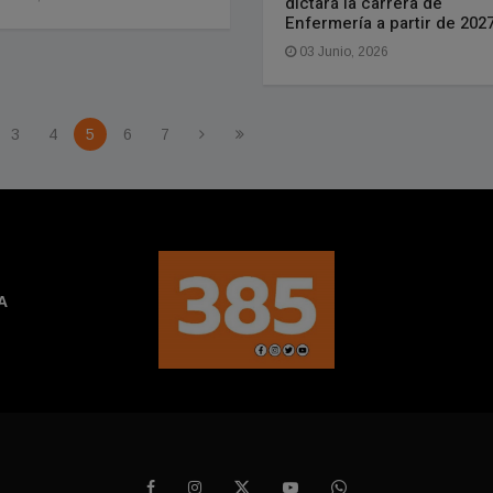
dictará la carrera de
Enfermería a partir de 202
03 Junio, 2026
3
4
5
6
7
A