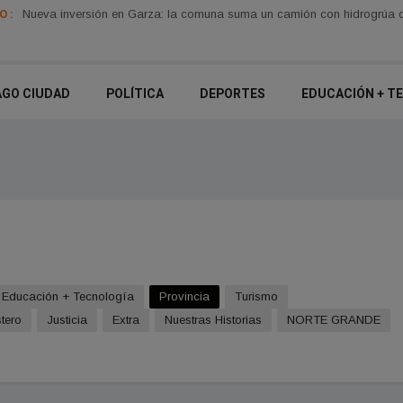
 :
Clodomira avanza con un plan de bacheo integral en la Ruta 11 y cam
Nueva inversión en Garza: la comuna suma un camión con hidrogrúa 
AGO CIUDAD
POLÍTICA
DEPORTES
EDUCACIÓN + TE
Educación + Tecnologí­a
Provincia
Turismo
tero
Justicia
Extra
Nuestras Historias
NORTE GRANDE