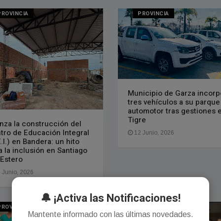
PROVINCIA
PROVINCIA
Municipio de Garza incorp
tres vehículos a su parque
automotor tras gestiones 
Tigre
nza la construcción del
tro de Educación Integral
12 Junio, 2026
E.I.) en Bandera: un hito
a la inclusión en Santiago
 Estero
 Junio, 2026
🔔 ¡Activa las Notificaciones!
PROVINCIA
PROVINCIA
Mantente informado con las últimas novedades.