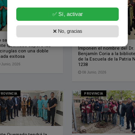
✅ Sí, activar
❌ No, gracias
o sanitario: el Hospital de
te Quemado superó las
Imponen el nombre del Dr.
 cirugías con una doble
Benjamín Coria a la bibliot
nada exitosa
de la Escuela de la Patria N
1238
 Junio, 2026
08 Junio, 2026
PROVINCIA
PROVINCIA
te Quemado tendrá la