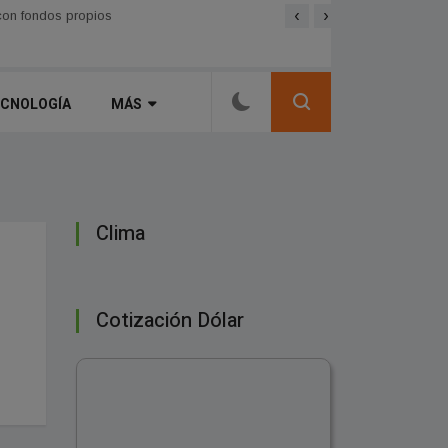
‹
›
A pura velocidad: El Simb
inos rurales
con fondos propios
CNOLOGÍ­A
MÁS
Clima
Cotización Dólar