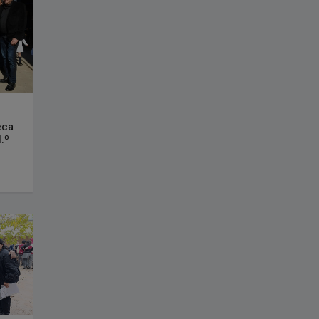
eca
.º