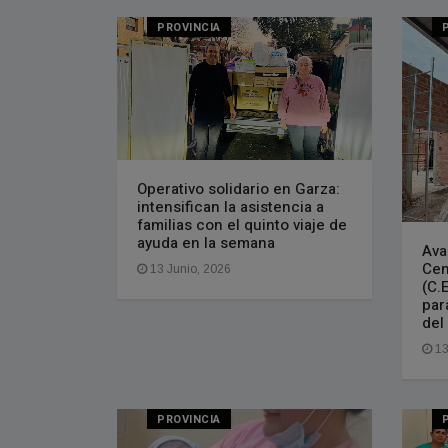
PROVINCIA
Operativo solidario en Garza:
intensifican la asistencia a
familias con el quinto viaje de
ayuda en la semana
Ava
Cen
13 Junio, 2026
(C.
par
del
13
PROVINCIA