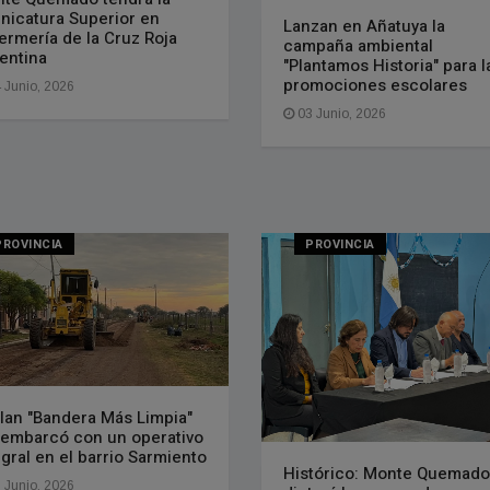
nicatura Superior en
Lanzan en Añatuya la
ermería de la Cruz Roja
campaña ambiental
entina
"Plantamos Historia" para l
promociones escolares
 Junio, 2026
03 Junio, 2026
PROVINCIA
PROVINCIA
plan "Bandera Más Limpia"
embarcó con un operativo
egral en el barrio Sarmiento
Histórico: Monte Quemado
 Junio, 2026