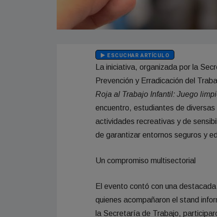
ESCUCHAR ARTÍCULO
La iniciativa, organizada por la Sec
Prevención y Erradicación del Traba
Roja al Trabajo Infantil: Juego limp
encuentro, estudiantes de diversas i
actividades recreativas y de sensibil
de garantizar entornos seguros y edu
Un compromiso multisectorial
El evento contó con una destacada p
quienes acompañaron el stand info
la Secretaría de Trabajo, particip