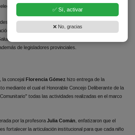
Delegaciones de Trabajo del Interior,
Daniel Navarrete
.
✅ Sí, activar
destacaron la intendente de la Capital,
Ing. Norma
❌ No, gracias
nación de Gabinete,
Ing. Mario Benavente
; y
Salud, Educación y diversos sectores gremiales como
demás de legisladores provinciales.
 la concejal
Florencia Gómez
hizo entrega de la
nto mediante el cual el Honorable Concejo Deliberante de la
y Comunitario" todas las actividades realizadas en el marco
erada por la profesora
Julia Comán
, enfatizaron que el
es fortalecer la articulación institucional para que cada niño