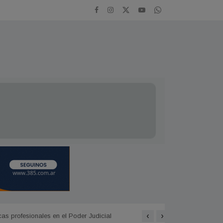
‹
›
as profesionales en el Poder Judicial
Avanzan obras de infraestr