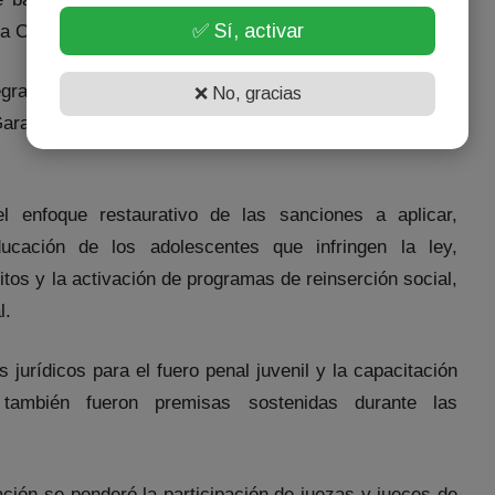
✅ Sí, activar
la Convención sobre los Derechos del Niño.
gra el Alto Cuerpo santiagueño, estuvo presente en el
❌ No, gracias
arantías con competencia Penal Juvenil, Dra. Érika
l enfoque restaurativo de las sanciones a aplicar,
ucación de los adolescentes que infringen la ley,
tos y la activación de programas de reinserción social,
l.
 jurídicos para el fuero penal juvenil y la capacitación
también fueron premisas sostenidas durante las
ación se ponderó la participación de juezas y jueces de