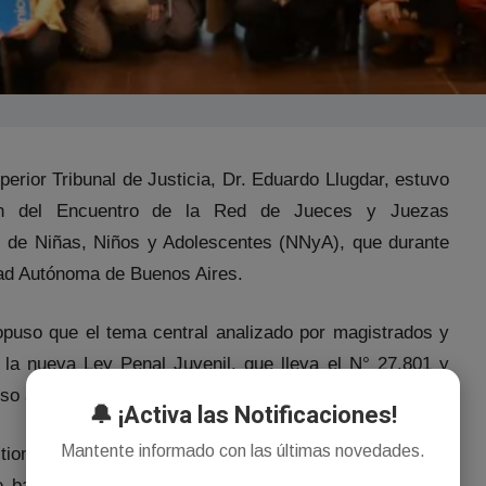
perior Tribunal de Justicia, Dr. Eduardo Llugdar, estuvo
ón del Encuentro de la Red de Jueces y Juezas
 de Niñas, Niños y Adolescentes (NNyA), que durante
dad Autónoma de Buenos Aires.
puso que el tema central analizado por magistrados y
 la nueva Ley Penal Juvenil, que lleva el N° 27.801 y
o argentino, a principios de este año.
🔔 ¡Activa las Notificaciones!
Mantente informado con las últimas novedades.
ionados, del reformulado sistema de responsabilidad
e bajó a 14 años la edad de imputabilidad, lo que se