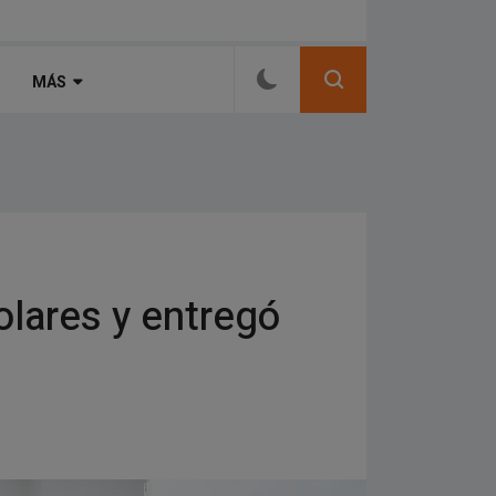
 utilizar a sus refuerzos
MÁS
olares y entregó