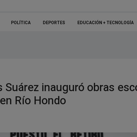
Central Córdoba solucionó su situación impositiva ante FIFA y ya puede
gratuito de escritura
POLÍTICA
DEPORTES
EDUCACIÓN + TECNOLOGÍ­A
s Suárez inauguró obras esc
 en Río Hondo