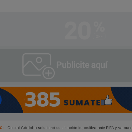
 :
La Municipalidad mantiene abierta la tercera convocatoria de "La Bibli