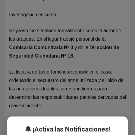
Investigación en curso
Reynoso fue señalado formalmente como el autor de
los ataques. En el lugar trabajó personal de la
Comisaría Comunitaria Nº 3
y de la
Dirección de
Seguridad Ciudadana Nº 16
.
La fiscalía de turno tomó intervención en el caso,
ordenando el secuestro del arma utilizada y el inicio de
las actuaciones legales correspondientes para
determinar las responsabilidades penales derivadas del
grave incidente.
🔔 ¡Activa las Notificaciones!
Autor: admin