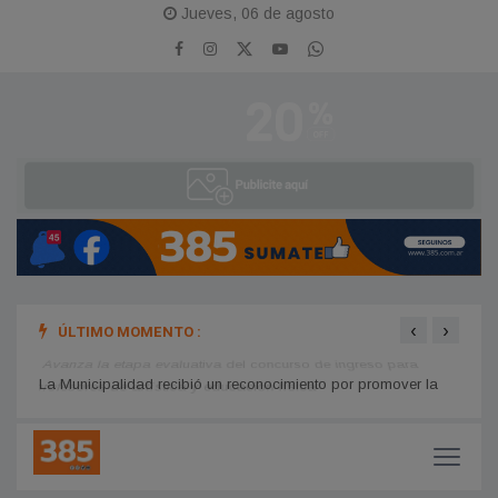
Jueves, 06 de agosto
‹
›
ÚLTIMO MOMENTO :
Avanza la etapa evaluativa del concurso de ingreso para
Cecil
profesores de artística y educación física
recuen
La Municipalidad recibió un reconocimiento por promover la
lactancia materna