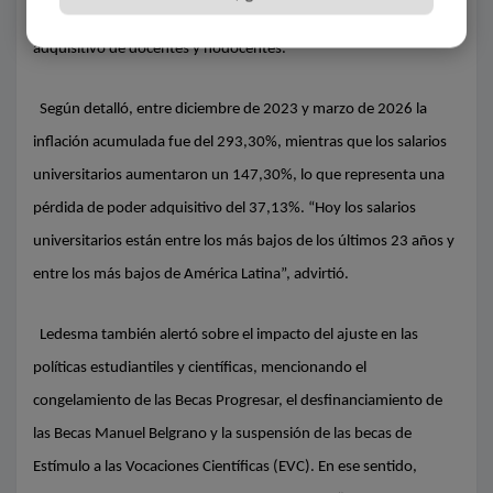
2023 y 2026, además de una fuerte pérdida del poder
adquisitivo de docentes y nodocentes.
Según detalló, entre diciembre de 2023 y marzo de 2026 la
inflación acumulada fue del 293,30%, mientras que los salarios
universitarios aumentaron un 147,30%, lo que representa una
pérdida de poder adquisitivo del 37,13%. “Hoy los salarios
universitarios están entre los más bajos de los últimos 23 años y
entre los más bajos de América Latina”, advirtió.
Ledesma también alertó sobre el impacto del ajuste en las
políticas estudiantiles y científicas, mencionando el
congelamiento de las Becas Progresar, el desfinanciamiento de
las Becas Manuel Belgrano y la suspensión de las becas de
Estímulo a las Vocaciones Científicas (EVC). En ese sentido,