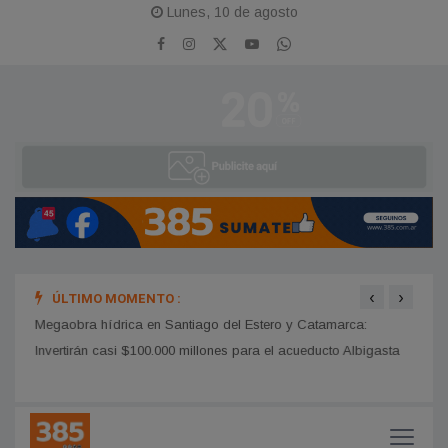
Lunes, 10 de agosto
‹
›
ÚLTIMO MOMENTO :
los
Megaobra hídrica en Santiago del Estero y Catamarca:
Las T
Invertirán casi $100.000 millones para el acueducto Albigasta
100 a