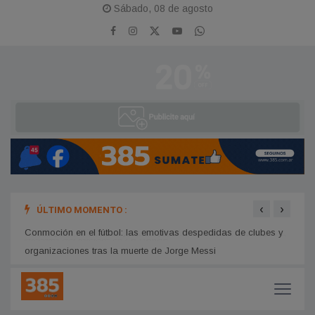
Sábado, 08 de agosto
‹
›
ÚLTIMO MOMENTO :
El Ar
Santiago del Estero se prepara para la "Semana Carabajal": el
ausen
epicentro del folclore en La Banda
Conmoción en el fútbol: las emotivas despedidas de clubes y
organizaciones tras la muerte de Jorge Messi