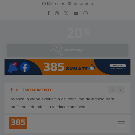
Miércoles, 05 de agosto
‹
›
ÚLTIMO MOMENTO :
Con to
Cecilia Neme fue confirmada como concejal reelecta tras el
recuento definitivo en Santiago del Estero
elecc
Avanza la etapa evaluativa del concurso de ingreso para
profesores de artística y educación física