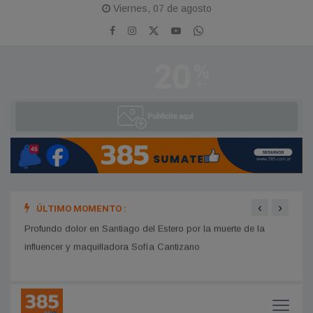
Viernes, 07 de agosto
‹
›
ÚLTIMO MOMENTO :
La Mu
Central Córdoba solucionó su situación impositiva ante FIFA y
ya puede utilizar a sus refuerzos
"La B
Profundo dolor en Santiago del Estero por la muerte de la
escrit
influencer y maquilladora Sofía Cantizano