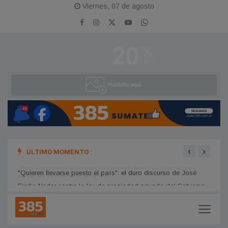
Viernes, 07 de agosto
‹
›
ÚLTIMO MOMENTO :
Nueva inversión en Garza: la comuna suma un camión con
Clodo
hidrogrúa con fondos propios
11 y 
"Quieren llevarse puesto el país": el duro discurso de José
Emilio Neder contra la ley de propiedad privada del Gobierno