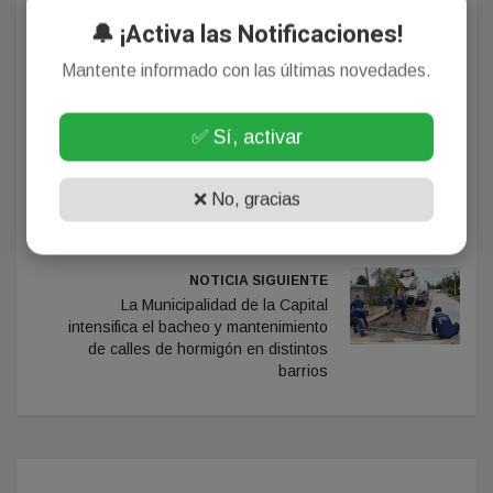
🔔 ¡Activa las Notificaciones!
Mantente informado con las últimas novedades.
Autor: admin
✅ Sí, activar
NOTICIA ANTERIOR
Legislatura santiagueña: enérgico
❌ No, gracias
rechazo contra las políticas de
ajuste a las universidades
NOTICIA SIGUIENTE
La Municipalidad de la Capital
intensifica el bacheo y mantenimiento
de calles de hormigón en distintos
barrios