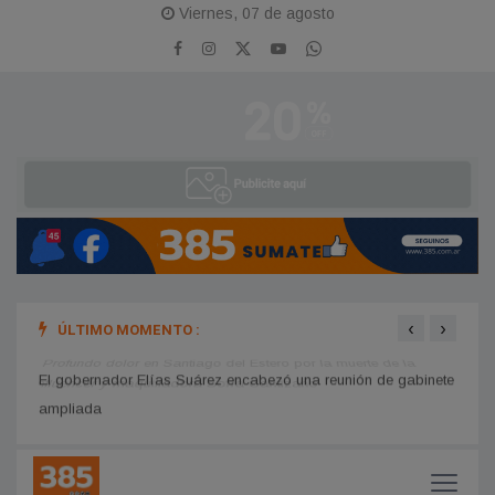
Viernes, 07 de agosto
‹
›
ÚLTIMO MOMENTO :
Profundo dolor en Santiago del Estero por la muerte de la
Centr
influencer y maquilladora Sofía Cantizano
ya pu
El gobernador Elías Suárez encabezó una reunión de gabinete
ampliada