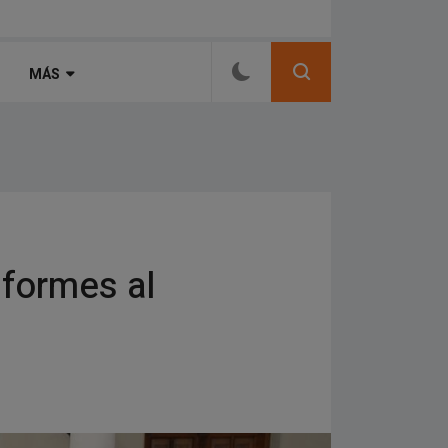
er contra la ley de propiedad privada del
MÁS
iformes al