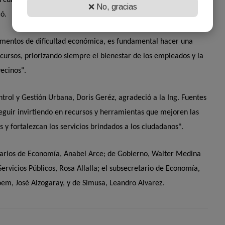
❌ No, gracias
có.
omentos de dificultad económica, es fundamental hacer una
cursos, priorizando siempre el bienestar de los empleados y la
vecinos".
ontrol y Gestión Urbana, Doris Geréz, agradeció a la Ing. Fuentes
eguir invirtiendo en recursos y herramientas que mejoren las
 y fortalezcan los servicios brindados a los ciudadanos".
tarios de Economía, Anabel Arce; de Gobierno, Walter Medina
rvicios Públicos, Rosa Allalla; el subsecretario de Economía,
oem, José Alzogaray, y de Simusa, Leandro Alvarez.