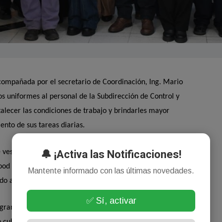
compañada por el secretario de Coordinación, Ing. Mario
s uniformes al personal de la Subdirección de Control y
talecer las condiciones de trabajo y brindarles mayor
nto de sus tareas diarias.
🔔 ¡Activa las Notificaciones!
vestir a los inspectores, mientras que al personal de limpieza
Food Trucks se le entregaron botines y camisas y pantalones de
Mantente informado con las últimas novedades.
ando a más de 100 trabajadores.
✅ Sí, activar
rande con el compromiso y la labor que llevan adelante sus
cubrir eventos excepcionales sin importar el horario o las