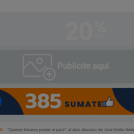
 :
Nueva inversión en Garza: la comuna suma un camión con hidrogrúa 