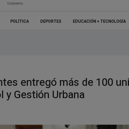
"Quieren llevarse puesto el país": el duro discurso de José Emilio Ned
Gobierno
POLÍTICA
DEPORTES
EDUCACIÓN + TECNOLOGÍ­A
ntes entregó más de 100 un
l y Gestión Urbana