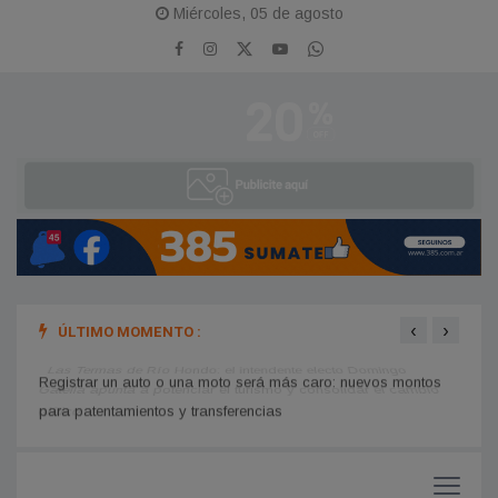
Miércoles, 05 de agosto
‹
›
ÚLTIMO MOMENTO :
Las Termas de Río Hondo: el intendente electo Domingo
Sunch
inten
Gatella apunta a potenciar el turismo y consolidar el cambio
Registrar un auto o una moto será más caro: nuevos montos
político
para patentamientos y transferencias