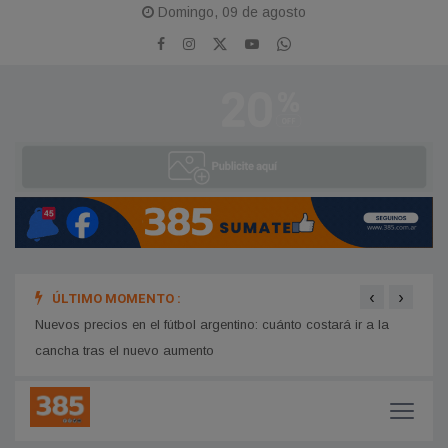
Domingo, 09 de agosto
‹
›
ÚLTIMO MOMENTO :
Persiste el intenso frío polar en Santiago del Estero: cómo
Santi
continuará el tiempo esta semana
audit
Nuevos precios en el fútbol argentino: cuánto costará ir a la
cancha tras el nuevo aumento