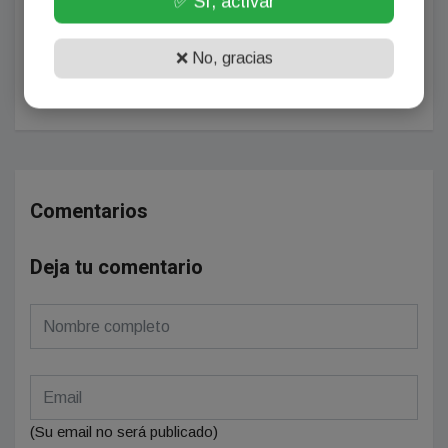
✅ Sí, activar
NOTICIA SIGUIENTE
Güemes sufrió una dura goleada
ante Agropecuario, hilvanó su
❌ No, gracias
séptima caída y se hunde en la zona
de descenso
Comentarios
Deja tu comentario
(Su email no será publicado)