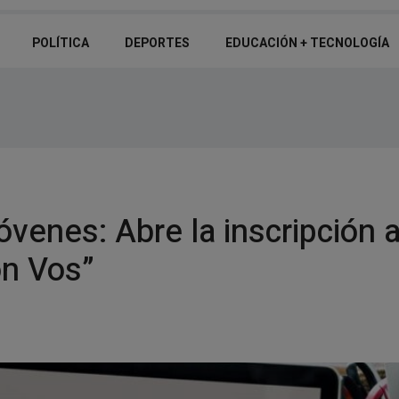
Santiago del Estero se prepara para la "Semana Carabajal": el epicent
POLÍTICA
DEPORTES
EDUCACIÓN + TECNOLOGÍ­A
óvenes: Abre la inscripción 
on Vos”