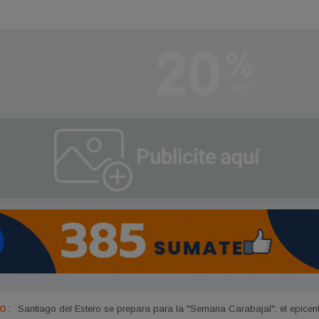
 :
El Arzobispo Vicente Bokalic explicó los motivos de la ausencia de Le