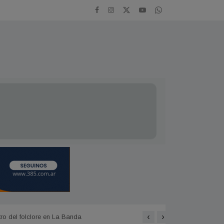
‹
›
Tragedia en La Banda: mu
ón XIV en Santiago del Estero