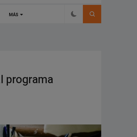
ro del folclore en La Banda
MÁS
al programa