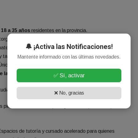
e
18 a 35 años
residentes en la provincia.
orgará un aporte mensual de
$35.000
destinado
🔔 ¡Activa las Notificaciones!
teriales didácticos y gastos derivados del estudio.
y talleres comenzarán el
13 de abril de 2026
.
Mantente informado con las últimas novedades.
nicamente a través del formulario digital en la
web oficial
e la provincia
.
✅ Sí, activar
udiar?
❌ No, gracias
es pilares fundamentales para garantizar que nadie quede
spacios de tutoría y cursado acelerado para quienes