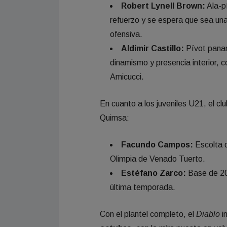
Robert Lynell Brown:
Ala-pí
refuerzo y se espera que sea una
ofensiva.
Aldimir Castillo:
Pívot panam
dinamismo y presencia interior, 
Amicucci.
En cuanto a los juveniles U21, el c
Quimsa:
Facundo Campos:
Escolta d
Olimpia de Venado Tuerto.
Estéfano Zarco:
Base de 20 
última temporada.
Con el plantel completo, el
Diablo
i