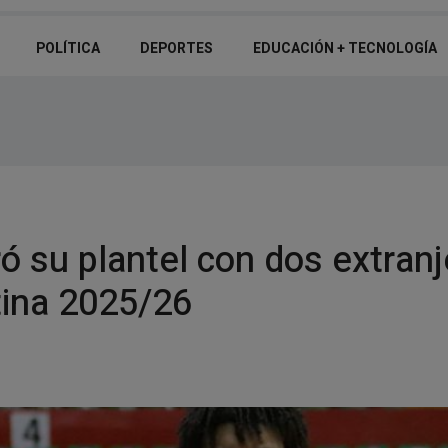
Santiago del Estero realizó por primera vez una habilitación auditiva
POLÍTICA
DEPORTES
EDUCACIÓN + TECNOLOGÍ­A
ó su plantel con dos extranj
tina 2025/26