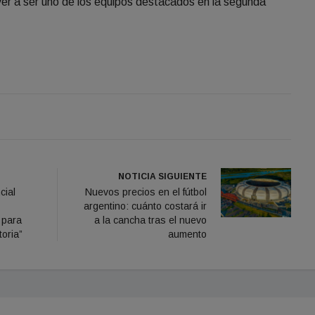
lver a ser uno de los equipos destacados en la segunda
NOTICIA SIGUIENTE
cial
Nuevos precios en el fútbol
argentino: cuánto costará ir
 para
a la cancha tras el nuevo
toria”
aumento