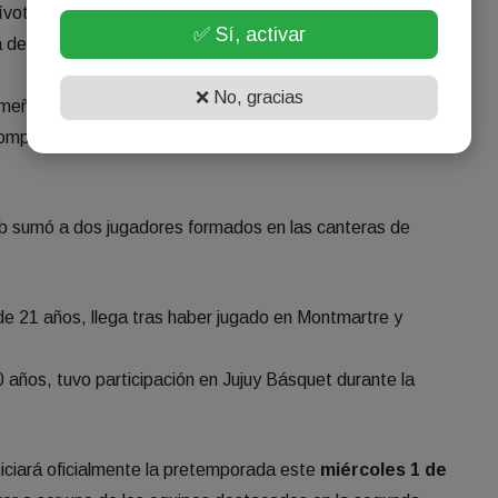
vot estadounidense oriundo de Indiana, es el último
✅ Sí, activar
 de las cartas fuertes del equipo por su capacidad
❌ No, gracias
eño de 22 años y 2,01 metros. Su llegada aportará
complementando el trabajo del experimentado Cristian
lub sumó a dos jugadores formados en las canteras de
e 21 años, llega tras haber jugado en Montmartre y
años, tuvo participación en Jujuy Básquet durante la
niciará oficialmente la pretemporada este
miércoles 1 de