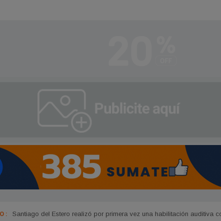
 :
Arrancó la tercera fecha de la Liga Argentina de Natación Paralímpic