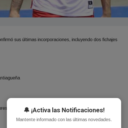
onfirmó sus últimas incorporaciones, incluyendo dos fichajes
antiagueña
🔔 ¡Activa las Notificaciones!
res internacionales que prometen ser protagonistas en la
Mantente informado con las últimas novedades.