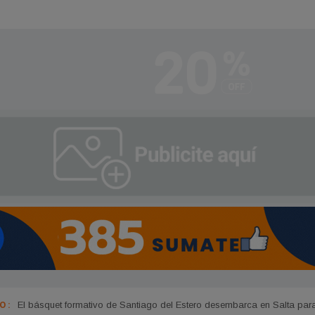
 :
RVM desembarca con protagonismo y equipo de lujo en el Rally Rai