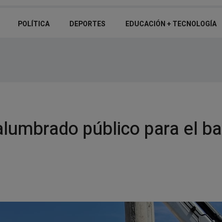
El básquet formativo de Santiago del Estero desembarca en Salta par
POLÍTICA
DEPORTES
EDUCACIÓN + TECNOLOGÍ­A
lumbrado público para el bar