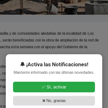
Casilla y de comunidades aledañas de la localidad de Los
 serán beneficiadas con la obra de ampliación de la red de
marcha esta semana con el apoyo del Gobierno de la
🔔 ¡Activa las Notificaciones!
obernador Gerardo Zamora y el jefe de Gabinete, Elías
Mantente informado con las últimas novedades.
 con obras que permiten mejorar la calidad de vida de
mos el acompañamiento del ministro de Obras Públicas,
✅ Sí, activar
 Públicas, Jorge Zuaín, como también de todos los
ste anhelo”, dijo el jefe comunal.
❌ No, gracias
 público en La Casilla se lleva adelante con la instalación