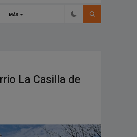
a el Regional U13
MÁS
rio La Casilla de