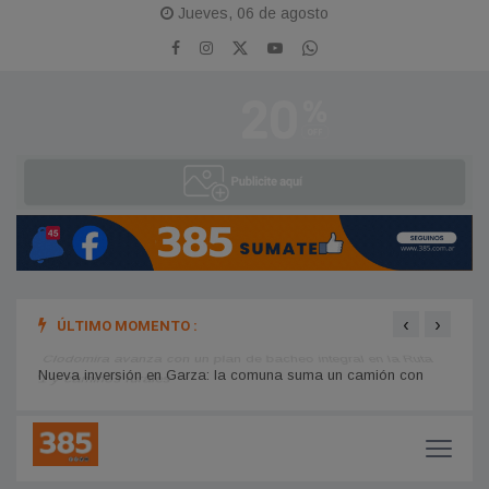
Jueves, 06 de agosto
‹
›
ÚLTIMO MOMENTO :
Clodomira avanza con un plan de bacheo integral en la Ruta
A pur
11 y caminos rurales
Campe
Nueva inversión en Garza: la comuna suma un camión con
hidrogrúa con fondos propios