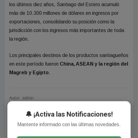
los últimos diez años, Santiago del Estero acumuló
más de 10.300 millones de dólares en ingresos por
exportaciones, consolidando su posición como la
jurisdicción con los ingresos más importantes de toda
la región.
Los principales destinos de los productos santiagueños
en este período fueron
China, ASEAN y la región del
Magreb y Egipto
.
Autor: admin
🔔 ¡Activa las Notificaciones!
Mantente informado con las últimas novedades.
NOTICIA ANTERIOR
Rescatan a 30 trabajadores rurales
santiagueños y detienen a dos