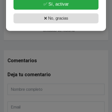
✅ Sí, activar
personas por trata de personas
NOTICIA SIGUIENTE
❌ No, gracias
​La Iglesia Evangélica "Soldados de
Jesús" de Matará celebra sus tres
décadas de historia
Comentarios
Deja tu comentario