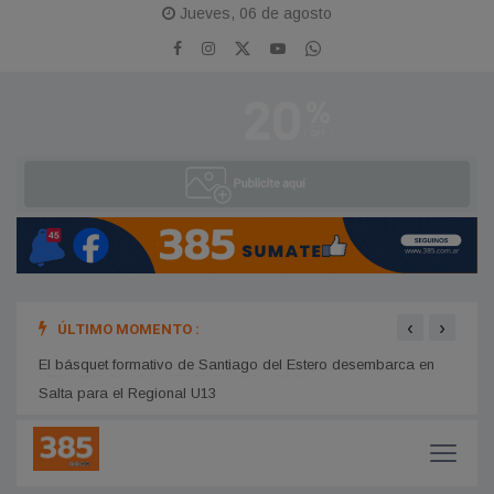
Jueves, 06 de agosto
‹
›
ÚLTIMO MOMENTO :
RVM desembarca con protagonismo y equipo de lujo en el
Fiest
Rally Raid de Las Termas de Río Hondo
y cro
El básquet formativo de Santiago del Estero desembarca en
Salta para el Regional U13